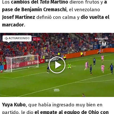
Los
cambios del
Tata
Martino
dieron frutos y
a
pase de Benjamín Cremaschi
, el venezolano
Josef Martínez
definió con calma y
dio vuelta el
marcador
.
Yuya Kubo
, que había ingresado muy bien en
partido, le dio
el empate al equipo de Ohio con