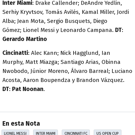
Inter Miami
: Drake Callender; DeAndre Yedlin,
Serhiy Kryvtsov, Tomás Avilés, Kamal Miller, Jordi
Alba; Jean Mota, Sergio Busquets, Diego
Gómez; Lionel Messi y Leonardo Campana.
DT
:
Gerardo Martino
Cincinatti
: Alec Kann; Nick Hagglund, Ian
Murphy, Matt Miazga; Santiago Arias, Obinna
Nwobodo, Júnior Moreno, Álvaro Barreal; Luciano
Acosta, Aaron Boupendza y Brandon Vázquez.
DT
:
Pat Noonan
.
En esta Nota
LIONEL MESSI
INTER MIAMI
CINCINNATI FC
US OPEN CUP