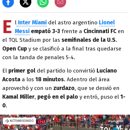
E
l
Inter Miami
del astro argentino
Lionel
Messi
empató 3-3
frente a
Cincinnati FC
en
el TQL Stadium por las
semifinales de la U.S.
Open Cup
y se clasificó a la final tras quedarse
con la tanda de penales 5-4.
El
primer gol
del partido lo convirtió
Luciano
Acosta
a los
18 minutos.
Adentro del área
aprovechó y con un
zurdazo
, que se desvió en
Kamal Miller
,
pegó en el palo
y entró, puso el
1-
0
.