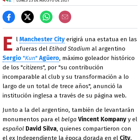
LUNES 23 DE AGOSTO DE 2021
E
l
Manchester City
erigirá una estatua en las
afueras del
Etihad Stadium
al argentino
Sergio
"
Kun
"
Agüero
, máximo goleador histórico
de los "
citizens
", por "su contribución
incomparable al club y su transformación a lo
largo de un total de trece años", anunció la
institución inglesa a través de su página web.
Junto a la del argentino, también de levantarán
monumentos para el
belga
Vincent Kompany
y el
español
David Silva
, quienes compartieron con
el ex Independiente la época dorada en el
City
.