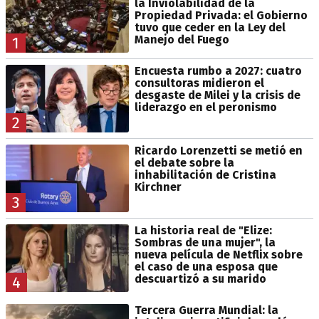
la Inviolabilidad de la
Propiedad Privada: el Gobierno
tuvo que ceder en la Ley del
Manejo del Fuego
1
Encuesta rumbo a 2027: cuatro
consultoras midieron el
desgaste de Milei y la crisis de
liderazgo en el peronismo
2
Ricardo Lorenzetti se metió en
el debate sobre la
inhabilitación de Cristina
Kirchner
3
La historia real de "Elize:
Sombras de una mujer", la
nueva película de Netflix sobre
el caso de una esposa que
descuartizó a su marido
4
Tercera Guerra Mundial: la