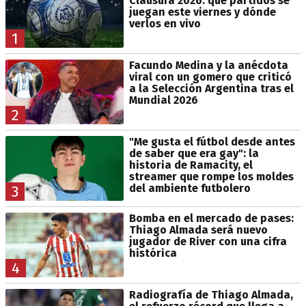
Clausura 2026: qué partidos se
juegan este viernes y dónde
verlos en vivo
1
Facundo Medina y la anécdota
viral con un gomero que criticó
a la Selección Argentina tras el
Mundial 2026
2
"Me gusta el fútbol desde antes
de saber que era gay": la
historia de Ramacity, el
streamer que rompe los moldes
del ambiente futbolero
3
Bomba en el mercado de pases:
Thiago Almada será nuevo
jugador de River con una cifra
histórica
4
Radiografía de Thiago Almada,