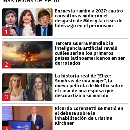
Más leídas de Perfil
Encuesta rumbo a 2027: cuatro
consultoras midieron el
desgaste de Milei y la crisis de
liderazgo en el peronismo
1
Tercera Guerra Mundial: la
inteligencia artificial reveló
cuáles serían los primeros
países latinoamericanos en ser
derrotados
2
La historia real de "Elize:
Sombras de una mujer", la
nueva película de Netflix sobre
el caso de una esposa que
descuartizó a su marido
3
Ricardo Lorenzetti se metió en
el debate sobre la
inhabilitación de Cristina
Kirchner
4