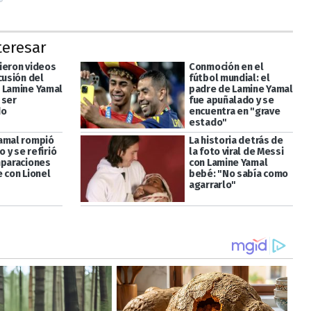
teresar
ieron videos
Conmoción en el
cusión del
fútbol mundial: el
 Lamine Yamal
padre de Lamine Yamal
 ser
fue apuñalado y se
do
encuentra en "grave
estado"
amal rompió
La historia detrás de
o y se refirió
la foto viral de Messi
mparaciones
con Lamine Yamal
 con Lionel
bebé: "No sabía como
agarrarlo"