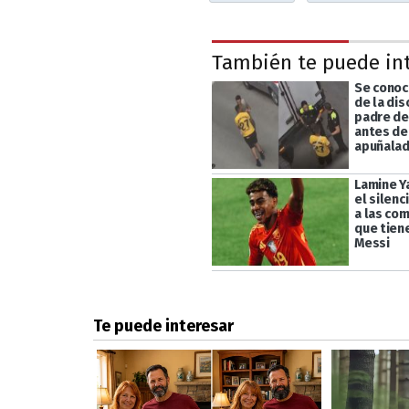
También te puede in
Se conoc
de la dis
padre de
antes de
apuñala
Lamine Y
el silenci
a las co
que tiene
Messi