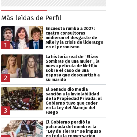
Más leídas de Perfil
Encuesta rumbo a 2027:
cuatro consultoras
midieron el desgaste de
Milei y la crisis de liderazgo
1
en el peronismo
La historia real de "Elize:
Sombras de una mujer", la
nueva película de Netflix
sobre el caso de una
esposa que descuartizó a
2
su marido
El Senado dio media
sanción a la Inviolabilidad
de la Propiedad Privada: el
Gobierno tuvo que ceder
en la Ley del Manejo del
3
Fuego
El Gobierno perdió la
pulseada del nombre: la
"Ley de Tierras" se impuso
en toda la conversación