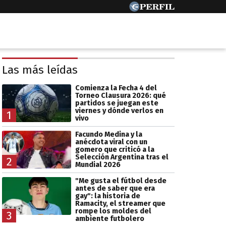
Las más leídas
Comienza la Fecha 4 del
Torneo Clausura 2026: qué
partidos se juegan este
viernes y dónde verlos en
1
vivo
Facundo Medina y la
anécdota viral con un
gomero que criticó a la
Selección Argentina tras el
2
Mundial 2026
"Me gusta el fútbol desde
antes de saber que era
gay": la historia de
Ramacity, el streamer que
rompe los moldes del
3
ambiente futbolero