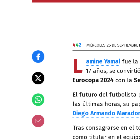
4
4
2
MIÉRCOLES 25 DE SEPTIEMBRE 
L
amine Yamal
fue la
17 años, se convirti
Eurocopa 2024
con la
Se
El futuro del futbolista
las últimas horas, su pa
Diego Armando Marado
Tras consagrarse en el 
como titular en el equip