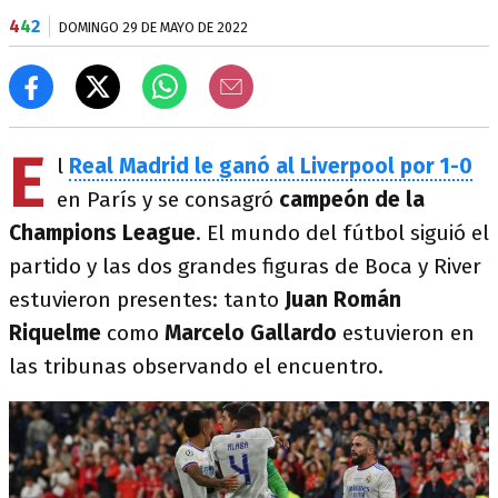
4
4
2
DOMINGO 29 DE MAYO DE 2022
E
l
Real Madrid le ganó al Liverpool por 1-0
en París y se consagró
campeón de la
Champions League
. El mundo del fútbol siguió el
partido y las dos grandes figuras de Boca y River
estuvieron presentes: tanto
Juan Román
Riquelme
como
Marcelo Gallardo
estuvieron en
las tribunas observando el encuentro.