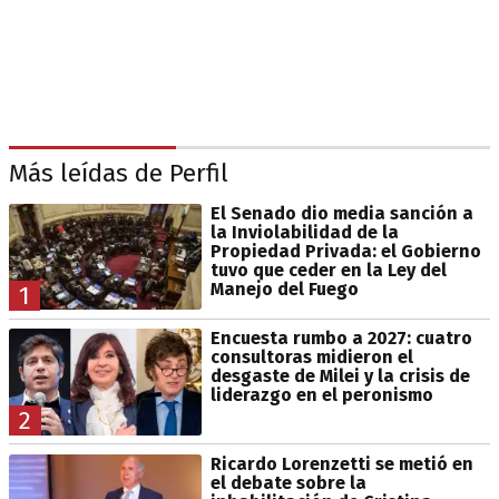
Más leídas de Perfil
El Senado dio media sanción a
la Inviolabilidad de la
Propiedad Privada: el Gobierno
tuvo que ceder en la Ley del
Manejo del Fuego
1
Encuesta rumbo a 2027: cuatro
consultoras midieron el
desgaste de Milei y la crisis de
liderazgo en el peronismo
2
Ricardo Lorenzetti se metió en
el debate sobre la