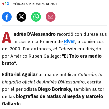
4
4
2
MIÉRCOLES 17 DE MARZO DE 2021
A
ndrés D'Alessandro
recordó con dureza sus
inicios en la Primera de
River
, a comienzos
del 2000. Por entonces,
el Cabezón
era dirigido
por Américo Ruben Gallego:
"El Tolo era medio
bruto"
.
Editorial Aguilar
acaba de publicar
Cabezón, la
biografía oficial de Andrés D'Alessandro
, escrita
por el periodista
Diego Borinsky,
también autor
de las
biografías de Matías Almeyda y Marcelo
Gallard
o.