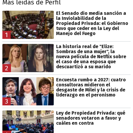
Más leídas de Perfil
El Senado dio media sanción a
la Inviolabilidad de la
Propiedad Privada: el Gobierno
tuvo que ceder en la Ley del
Manejo del Fuego
1
La historia real de "Elize:
Sombras de una mujer", la
nueva película de Netflix sobre
el caso de una esposa que
descuartizó a su marido
2
Encuesta rumbo a 2027: cuatro
consultoras midieron el
desgaste de Milei y la crisis de
liderazgo en el peronismo
3
Ley de Propiedad Privada: qué
senadores votaron a favor y
cuáles en contra