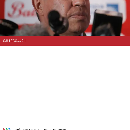
GALLEGO442
|
4
4
2