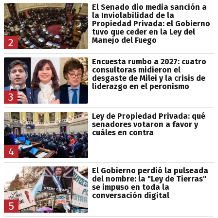
El Senado dio media sanción a
la Inviolabilidad de la
Propiedad Privada: el Gobierno
tuvo que ceder en la Ley del
Manejo del Fuego
2
Encuesta rumbo a 2027: cuatro
consultoras midieron el
desgaste de Milei y la crisis de
liderazgo en el peronismo
3
Ley de Propiedad Privada: qué
senadores votaron a favor y
cuáles en contra
4
El Gobierno perdió la pulseada
del nombre: la "Ley de Tierras"
se impuso en toda la
conversación digital
5