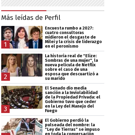
Más leídas de Perfil
Encuesta rumbo a 2027:
cuatro consultoras
midieron el desgaste de
Milei y la crisis de liderazgo
1
en el peronismo
La historia real de "Elize:
Sombras de una mujer", la
nueva película de Netflix
sobre el caso de una
esposa que descuartizó a
2
su marido
El Senado dio media
sanción a la Inviolabilidad
de la Propiedad Privada: el
Gobierno tuvo que ceder
en la Ley del Manejo del
3
Fuego
El Gobierno perdió la
pulseada del nombre: la
"Ley de Tierras" se impuso
en toda la conversación