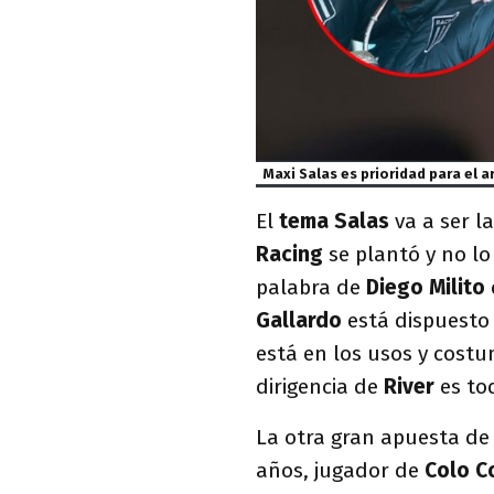
Maxi Salas es prioridad para el
El
tema Salas
va a ser l
Racing
se plantó y no lo
palabra de
Diego Milito
Gallardo
está dispuesto 
está en los usos y cost
dirigencia de
River
es to
La otra gran apuesta d
años, jugador de
Colo C