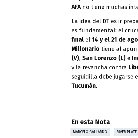
AFA
no tiene muchas inte
La idea del DT es ir pre
es fundamental: el cruc
final
el
14 y el 21 de ag
Millonario
tiene al apu
(V)
,
San Lorenzo (L)
e
In
y la revancha contra
Lib
seguidilla debe jugarse 
Tucumán
.
En esta Nota
MARCELO GALLARDO
RIVER PLATE