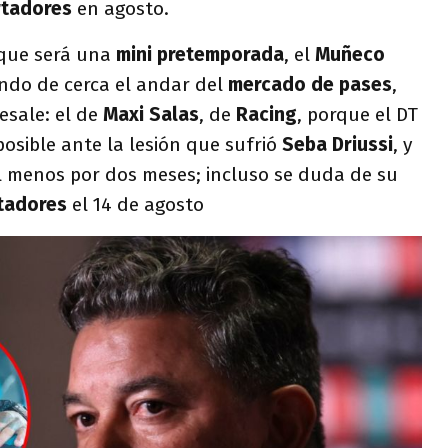
rtadores
en agosto.
 que será una
mini pretemporada
, el
Muñeco
endo de cerca el andar del
mercado de pases
,
sale: el de
Maxi Salas
, de
Racing
, porque el DT
posible ante la lesión que sufrió
Seba Driussi
, y
al menos por dos meses; incluso se duda de su
tadores
el 14 de agosto