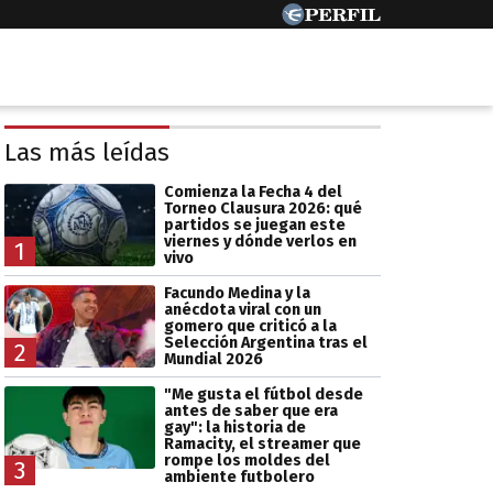
Las más leídas
Comienza la Fecha 4 del
Torneo Clausura 2026: qué
partidos se juegan este
viernes y dónde verlos en
1
vivo
Facundo Medina y la
anécdota viral con un
gomero que criticó a la
Selección Argentina tras el
2
Mundial 2026
"Me gusta el fútbol desde
antes de saber que era
gay": la historia de
Ramacity, el streamer que
rompe los moldes del
3
ambiente futbolero