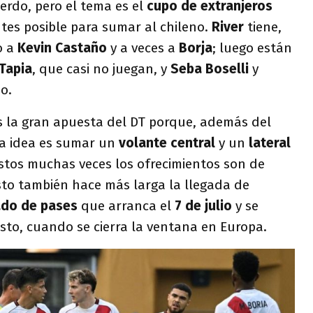
uerdo, pero el tema es el
cupo de extranjeros
ntes posible para sumar al chileno.
River
tiene,
lo a
Kevin Castaño
y a veces a
Borja
; luego están
Tapia
, que casi no juegan, y
Seba Boselli
y
o.
 la gran apuesta del DT porque, además del
la idea es sumar un
volante central
y un
lateral
estos muchas veces los ofrecimientos son de
sto también hace más larga la llegada de
do de pases
que arranca el
7 de julio
y se
osto, cuando se cierra la ventana en Europa.