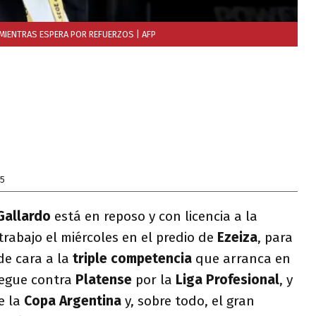
MIENTRAS ESPERA POR REFUERZOS
| AFP
25
Gallardo
está en reposo y con licencia a la
trabajo el miércoles en el predio de
Ezeiza
, para
de cara a la
triple competencia
que arranca en
egue contra
Platense
por la
Liga Profesional
, y
e la
Copa Argentina
y, sobre todo, el gran