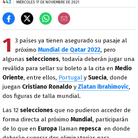
4
4
2
MIÉRCOLES 17 DE NOVIEMBRE DE 2021
1
3 países ya tienen asegurado su pasaje al
próximo
Mundial de Qatar 2022
, pero
algunas
selecciones
, todavía deberán jugar una
reválida para sellar su boleto a la cita en
Medio
Oriente
, entre ellos,
Portugal
y
Suecia
, donde
juegan
Cristiano Ronaldo
y
Zlatan Ibrahimovic
,
dos figuras de talla mundial.
Las 12
selecciones
que no pudieron acceder de
forma directa al próximo
Mundial
, participarán
de lo que en
Europa
llaman
repesca
en donde
deberán superar dos eliminatorias para