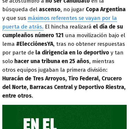
se acostumbró a
no ser candidato
en la
búsqueda del
ascenso
, no jugar
Copa Argentina
y que sus
máximos referentes se vayan por la
puerta de atrás.
El hincha realizará
el día de su
cumpleaños número 121
una movilización bajo el
lema
#ElecciónesYA
, tras no obtener respuestas
por parte de
la dirigencia en lo deportivo
y tan
solo
hacer una tribuna en 25 años
, mientras
otros equipos jugaban la primera división:
Huracán de Tres Arroyos, Tiro Federal, Crucero
del Norte, Barracas Central y Deportivo Riestra,
entre otros.