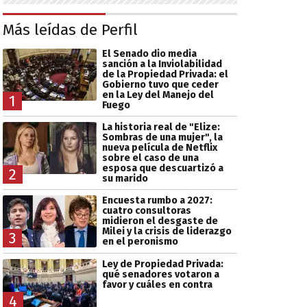
Más leídas de Perfil
El Senado dio media
sanción a la Inviolabilidad
de la Propiedad Privada: el
Gobierno tuvo que ceder
en la Ley del Manejo del
1
Fuego
La historia real de "Elize:
Sombras de una mujer", la
nueva película de Netflix
sobre el caso de una
esposa que descuartizó a
2
su marido
Encuesta rumbo a 2027:
cuatro consultoras
midieron el desgaste de
Milei y la crisis de liderazgo
3
en el peronismo
Ley de Propiedad Privada:
qué senadores votaron a
favor y cuáles en contra
4