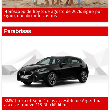
Horóscopo de hoy 8 de agosto de 2026: signo por
signo, qué dicen los astros
BMW lanzó el Serie 1 más accesible de Argentina:
así es el nuevo 118 BlackEdition