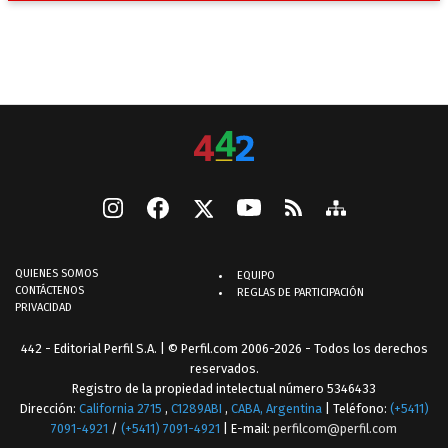
QUIENES SOMOS
EQUIPO
CONTÁCTENOS
REGLAS DE PARTICIPACIÓN
PRIVACIDAD
442 - Editorial Perfil S.A.
| © Perfil.com 2006-2026 - Todos los derechos
reservados.
Registro de la propiedad intelectual número 5346433
Dirección:
California 2715
,
C1289ABI
,
CABA, Argentina
| Teléfono:
(+5411)
7091-4921
/
(+5411) 7091-4921
| E-mail:
perfilcom@perfil.com