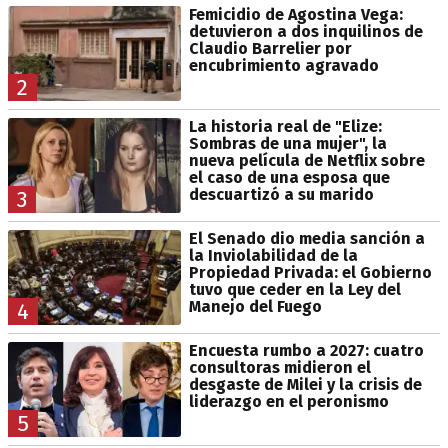
Femicidio de Agostina Vega:
detuvieron a dos inquilinos de
Claudio Barrelier por
encubrimiento agravado
2
La historia real de "Elize:
Sombras de una mujer", la
nueva película de Netflix sobre
el caso de una esposa que
descuartizó a su marido
3
El Senado dio media sanción a
la Inviolabilidad de la
Propiedad Privada: el Gobierno
tuvo que ceder en la Ley del
Manejo del Fuego
4
Encuesta rumbo a 2027: cuatro
consultoras midieron el
desgaste de Milei y la crisis de
liderazgo en el peronismo
5