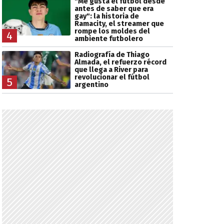
"Me gusta el fútbol desde
antes de saber que era
gay": la historia de
Ramacity, el streamer que
rompe los moldes del
4
ambiente futbolero
Radiografía de Thiago
Almada, el refuerzo récord
que llega a River para
revolucionar el fútbol
5
argentino