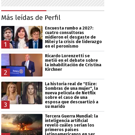
Más leídas de Perfil
Encuesta rumbo a 2027:
cuatro consultoras
midieron el desgaste de
Milei y la crisis de liderazgo
1
en el peronismo
Ricardo Lorenzetti se
metió en el debate sobre
la inhabilitación de Cristina
Kirchner
2
La historia real de "Elize:
Sombras de una mujer", la
nueva película de Netflix
sobre el caso de una
esposa que descuartizó a
3
su marido
Tercera Guerra Mundial: la
inteligencia artificial
reveló cuáles serían los
primeros países
latinoamericanos en ser