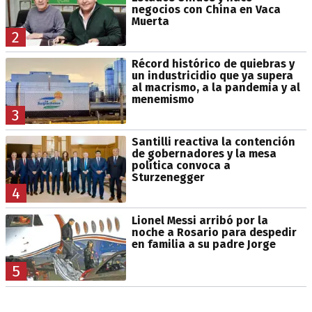
negocios con China en Vaca
Muerta
2
Récord histórico de quiebras y
un industricidio que ya supera
al macrismo, a la pandemia y al
menemismo
3
Santilli reactiva la contención
de gobernadores y la mesa
política convoca a
Sturzenegger
4
Lionel Messi arribó por la
noche a Rosario para despedir
en familia a su padre Jorge
5