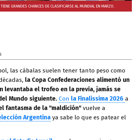
 TIENE GRANDES CHANCES DE CLASIFICARSE AL MUNDIAL EN MARZO.
6
bol, las cábalas suelen tener tanto peso como
décadas,
la Copa Confederaciones alimentó un
n levantaba el trofeo en la previa, jamás se
del Mundo siguiente.
Con
la Finalissima 2026
a
el fantasma de la "maldición"
vuelve a
elección Argentina
ya sabe lo que es patear el