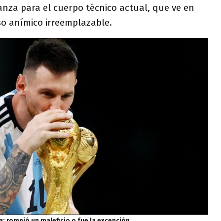
anza para el cuerpo técnico actual, que ve en
so anímico irreemplazable.
a: rompió un maleficio o fue la excepción