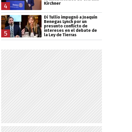
Kirchner
4
Di Tullio impugnó a Joaquín
Benegas Lynch por un
presunto conflicto de
intereses en el debate de
5
la Ley de Tierras