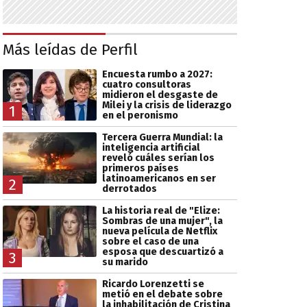
Más leídas de Perfil
Encuesta rumbo a 2027:
cuatro consultoras
midieron el desgaste de
Milei y la crisis de liderazgo
1
en el peronismo
Tercera Guerra Mundial: la
inteligencia artificial
reveló cuáles serían los
primeros países
latinoamericanos en ser
2
derrotados
La historia real de "Elize:
Sombras de una mujer", la
nueva película de Netflix
sobre el caso de una
esposa que descuartizó a
3
su marido
Ricardo Lorenzetti se
metió en el debate sobre
la inhabilitación de Cristina