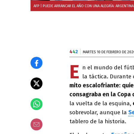
AFP
| PUEDE ARRANCAR EL AÑO CON UNA ALEGRÍA: ARGENTINA
4
4
2
MARTES 10 DE FEBRERO DE 202
E
n el mundo del fút
la táctica
.
Durante 
mito escalofriante: quie
consagraba en la Copa 
la vuelta de la esquina,
sobrevolar, aunque la
S
tablero de la historia.