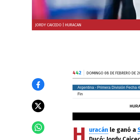
JORDY CAICEDO
| HURACAN
4
4
2
DOMINGO 08 DE FEBRERO DE 2
H
uracán
le ganó a
Ducó: Jordy Caic