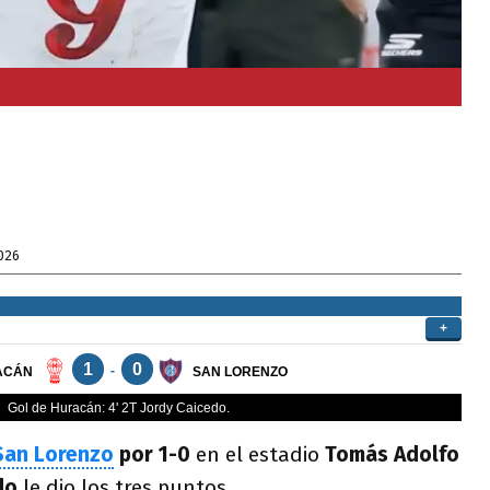
026
San Lorenzo
por 1-0
en el estadio
Tomás Adolfo
edo
le dio los tres puntos.