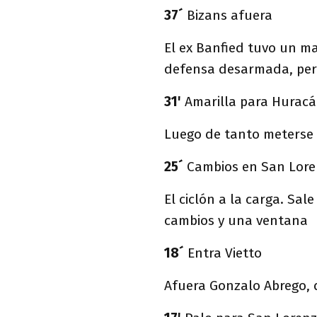
37´
Bizans afuera
El ex Banfied tuvo un m
defensa desarmada, pero 
31'
Amarilla para Hurac
Luego de tanto meterse e
25´
Cambios en San Lor
El ciclón a la carga. Sal
cambios y una ventana
18´
Entra Vietto
Afuera Gonzalo Abrego, d