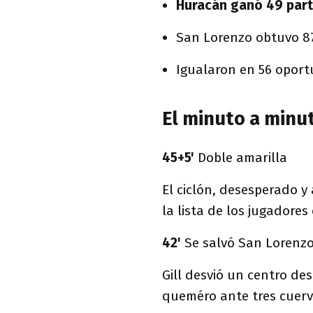
Huracán ganó 49 part
San Lorenzo obtuvo 87 
Igualaron en 56 oport
El minuto a minu
45+5'
Doble amarilla
El ciclón, desesperado y
la lista de los jugadores
42'
Se salvó San Lorenz
Gill desvió un centro de
queméro ante tres cuer