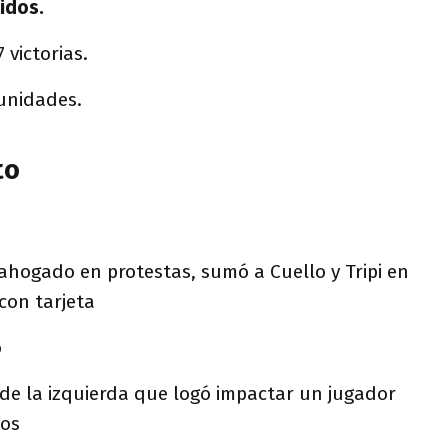
idos.
victorias.
unidades.
to
 ahogado en protestas, sumó a Cuello y Tripi en
 con tarjeta
o
sde la izquierda que logó impactar un jugador
vos