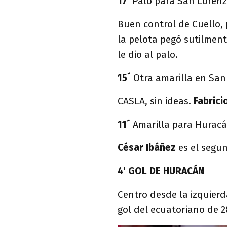
17'
Palo para San Loren
Buen control de Cuello, 
la pelota pegó sutilment
le dio al palo.
15´
Otra amarilla en San
CASLA, sin ideas.
Fabrici
11´
Amarilla para Hurac
César Ibáñez
es el segu
4' GOL DE HURACÁN
Centro desde la izquierd
gol del ecuatoriano de 2