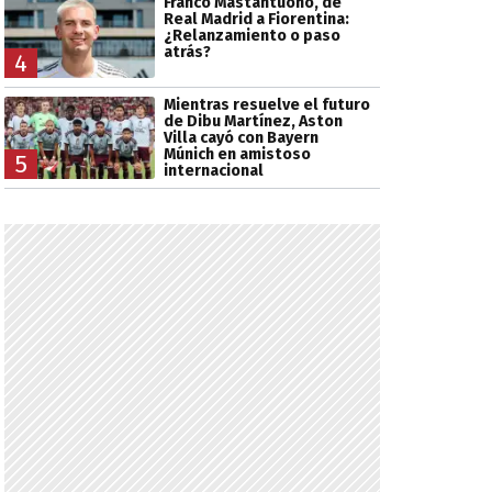
Franco Mastantuono, de
Real Madrid a Fiorentina:
¿Relanzamiento o paso
atrás?
4
Mientras resuelve el futuro
de Dibu Martínez, Aston
Villa cayó con Bayern
Múnich en amistoso
5
internacional