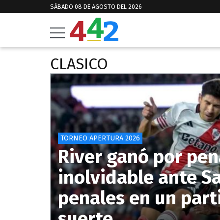
SÁBADO 08 DE AGOSTO DEL 2026
CLASICO
TORNEO APERTURA 2026
River ganó por pen
inolvidable ante S
penales en un part
suerte