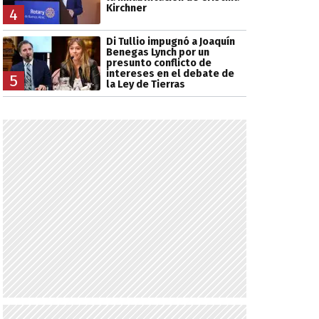
Kirchner
4
Di Tullio impugnó a Joaquín
Benegas Lynch por un
presunto conflicto de
intereses en el debate de
5
la Ley de Tierras