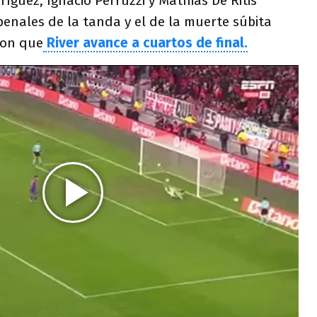
íguez, Ignacio Perruzzi y Mathias De Ritis
penales de la tanda y el de la muerte súbita
ron que
River avance a cuartos de final.