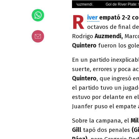
R
iver
empató 2-2 c
octavos de final d
Rodrigo
Auzmendi,
Marc
Quintero
fueron los gol
En un partido inexplicab
suerte, errores y poca a
Quintero
, que ingresó 
el partido tuvo un juga
estuvo por delante en el
Juanfer puso el empate 
Sobre la campana, el
Mi
Gill
tapó dos penales
(Gi