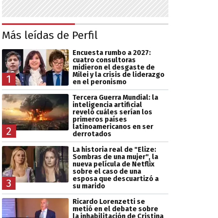
Más leídas de Perfil
Encuesta rumbo a 2027:
cuatro consultoras
midieron el desgaste de
Milei y la crisis de liderazgo
1
en el peronismo
Tercera Guerra Mundial: la
inteligencia artificial
reveló cuáles serían los
primeros países
latinoamericanos en ser
2
derrotados
La historia real de "Elize:
Sombras de una mujer", la
nueva película de Netflix
sobre el caso de una
esposa que descuartizó a
3
su marido
Ricardo Lorenzetti se
metió en el debate sobre
la inhabilitación de Cristina