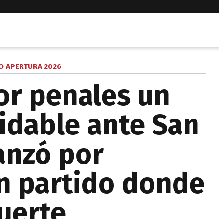
O APERTURA 2026
or penales un
vidable ante San
anzó por
n partido donde
suerte