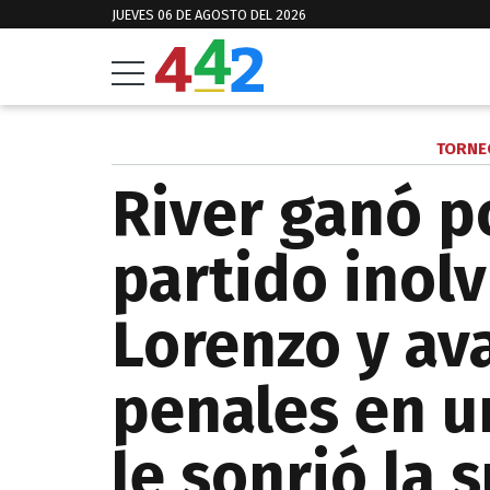
JUEVES 06 DE AGOSTO DEL 2026
TORNE
River ganó p
partido inol
Lorenzo y av
penales en u
le sonrió la 