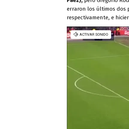
Páez),
pero Gregorio Rodr
erraron los últimos dos 
respectivamente, e hicie