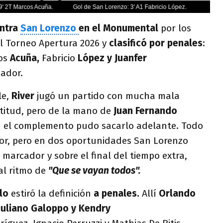
ontra
San Lorenzo
en el Monumental
por los
el Torneo Apertura 2026 y
clasificó por penales
:
os
Acuña,
Fabricio
López y Juanfer
eador.
le,
River
jugó un partido con mucha mala
ctitud, pero de la mano de
Juan Fernando
en el complemento pudo sacarlo adelante. Todo
dor, pero en dos oportunidades San Lorenzo
 marcador y sobre el final del tiempo extra,
al ritmo de
"Que se vayan todos".
llo
estiró la definición
a penales.
Allí
Orlando
uliano Galoppo y Kendry