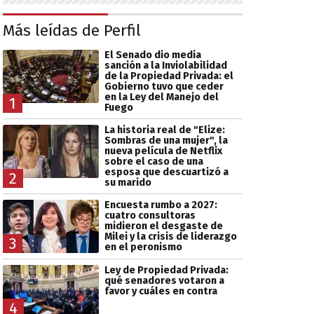
Más leídas de Perfil
El Senado dio media
sanción a la Inviolabilidad
de la Propiedad Privada: el
Gobierno tuvo que ceder
en la Ley del Manejo del
1
Fuego
La historia real de "Elize:
Sombras de una mujer", la
nueva película de Netflix
sobre el caso de una
esposa que descuartizó a
2
su marido
Encuesta rumbo a 2027:
cuatro consultoras
midieron el desgaste de
Milei y la crisis de liderazgo
3
en el peronismo
Ley de Propiedad Privada:
qué senadores votaron a
favor y cuáles en contra
4