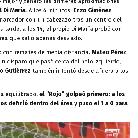
 mejor y generó las primeras aproximaciones
l Di María
. A los 4 minutos
, Enzo Giménez
 marcador con un cabezazo tras un centro del
arde, a los 14’, el propio Di María probó con
rea que salió apenas desviado.
 con remates de media distancia.
Mateo Pérez
 un disparo que pasó cerca del palo izquierdo,
o Gutiérrez
también intentó desde afuera a los
ía equilibrado,
el “Rojo” golpeó primero: a los
os definió dentro del área y puso el 1 a 0 para