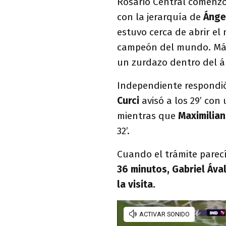
Rosario Central comenzó
con la jerarquía de
Ánge
estuvo cerca de abrir el
campeón del mundo. Más t
un zurdazo dentro del á
Independiente respondió
Curci
avisó a los 29’ con
mientras que
Maximilian
32’.
Cuando el trámite parec
36 minutos, Gabriel Ával
la visita.