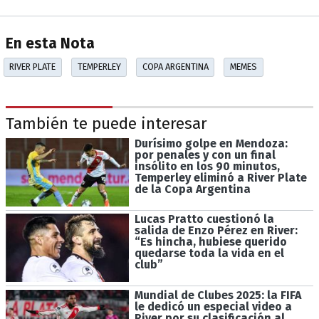
En esta Nota
RIVER PLATE
TEMPERLEY
COPA ARGENTINA
MEMES
También te puede interesar
Durísimo golpe en Mendoza:
por penales y con un final
insólito en los 90 minutos,
Temperley eliminó a River Plate
de la Copa Argentina
Lucas Pratto cuestionó la
salida de Enzo Pérez en River:
“Es hincha, hubiese querido
quedarse toda la vida en el
club”
Mundial de Clubes 2025: la FIFA
le dedicó un especial video a
River por su clasificación al