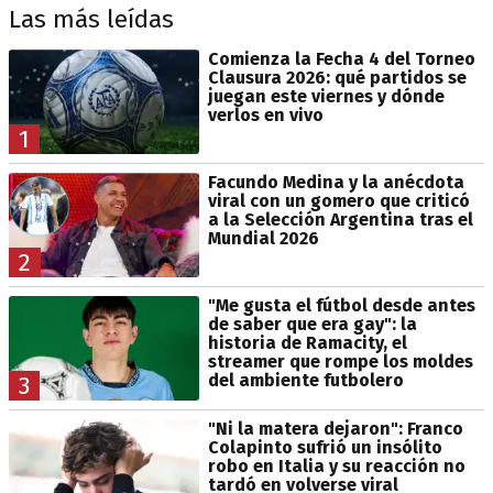
Las más leídas
Comienza la Fecha 4 del Torneo
Clausura 2026: qué partidos se
juegan este viernes y dónde
verlos en vivo
1
Facundo Medina y la anécdota
viral con un gomero que criticó
a la Selección Argentina tras el
Mundial 2026
2
"Me gusta el fútbol desde antes
de saber que era gay": la
historia de Ramacity, el
streamer que rompe los moldes
del ambiente futbolero
3
"Ni la matera dejaron": Franco
Colapinto sufrió un insólito
robo en Italia y su reacción no
tardó en volverse viral