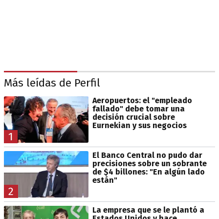
Más leídas de Perfil
Aeropuertos: el "empleado
fallado" debe tomar una
decisión crucial sobre
Eurnekian y sus negocios
1
El Banco Central no pudo dar
precisiones sobre un sobrante
de $4 billones: "En algún lado
están"
2
La empresa que se le plantó a
Estados Unidos y hace