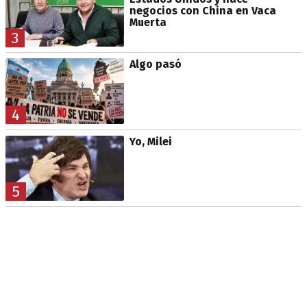
negocios con China en Vaca
Muerta
3
Algo pasó
4
Yo, Milei
5