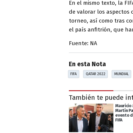
En el mismo texto, la FI
de valorar los aspectos 
torneo, así como tras co
el país anfitrión, que h
Fuente: NA
En esta Nota
FIFA
QATAR 2022
MUNDIAL
También te puede in
Mauricio
Martín P
evento d
FIFA