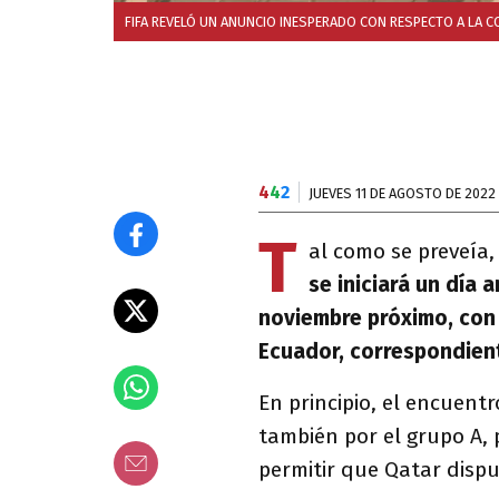
FIFA REVELÓ UN ANUNCIO INESPERADO CON RESPECTO A LA C
4
4
2
JUEVES 11 DE AGOSTO DE 2022
T
al como se preveía
se iniciará un día 
noviembre próximo, con e
Ecuador, correspondient
En principio, el encuentr
también por el grupo A,
permitir que Qatar dispu