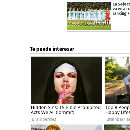
La Selec
va en as
ranking F