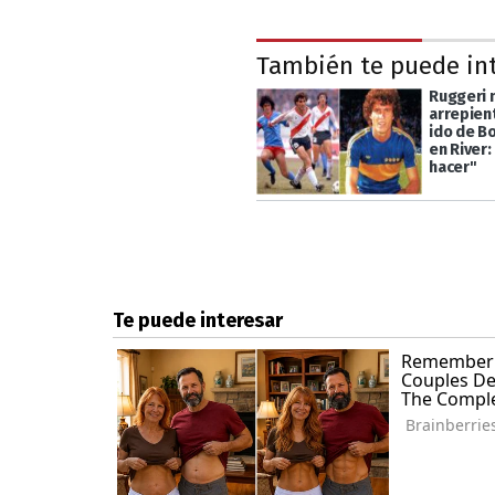
También te puede in
Ruggeri 
arrepien
ido de Bo
en River:
hacer"