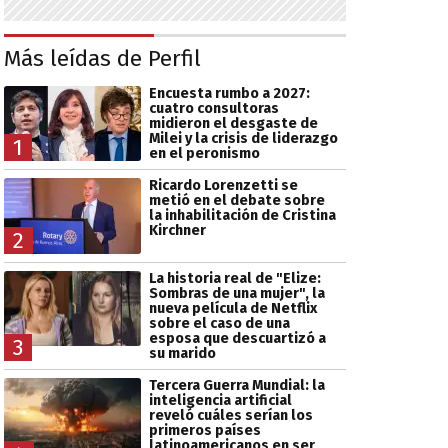
Más leídas de Perfil
Encuesta rumbo a 2027:
cuatro consultoras
midieron el desgaste de
Milei y la crisis de liderazgo
1
en el peronismo
Ricardo Lorenzetti se
metió en el debate sobre
la inhabilitación de Cristina
Kirchner
2
La historia real de "Elize:
Sombras de una mujer", la
nueva película de Netflix
sobre el caso de una
esposa que descuartizó a
3
su marido
Tercera Guerra Mundial: la
inteligencia artificial
reveló cuáles serían los
primeros países
latinoamericanos en ser