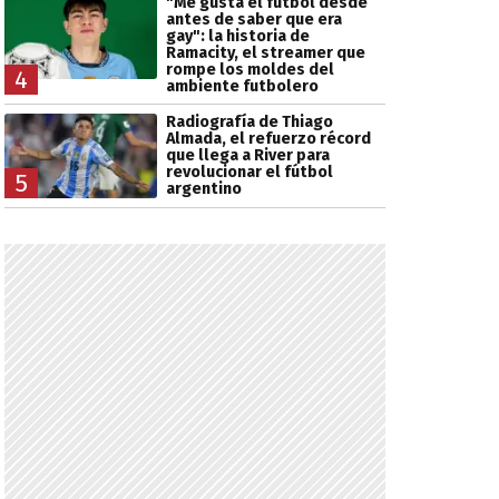
"Me gusta el fútbol desde
antes de saber que era
gay": la historia de
Ramacity, el streamer que
rompe los moldes del
4
ambiente futbolero
Radiografía de Thiago
Almada, el refuerzo récord
que llega a River para
revolucionar el fútbol
5
argentino