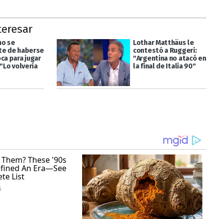
teresar
no se
Lothar Matthäus le
te de haberse
contestó a Ruggeri:
ca para jugar
"Argentina no atacó en
 "Lo volvería
la final de Italia 90"