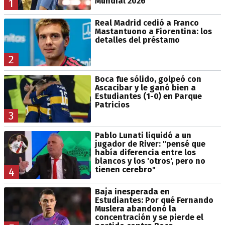
Mundial 2026
1
Real Madrid cedió a Franco
Mastantuono a Fiorentina: los
detalles del préstamo
2
Boca fue sólido, golpeó con
Ascacibar y le ganó bien a
Estudiantes (1-0) en Parque
Patricios
3
Pablo Lunati liquidó a un
jugador de River: "pensé que
había diferencia entre los
blancos y los 'otros', pero no
tienen cerebro"
4
Baja inesperada en
Estudiantes: Por qué Fernando
Muslera abandonó la
concentración y se pierde el