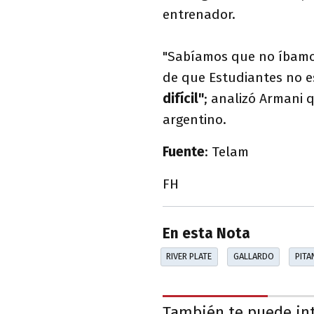
entrenador.
"Sabíamos que no íbamos
de que Estudiantes no 
difícil"
; analizó Armani
argentino.
Fuente
: Telam
FH
En esta Nota
RIVER PLATE
GALLARDO
PITA
También te puede in