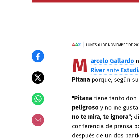
4
4
2
LUNES 01 DE NOVIEMBRE DE 20
M
arcelo Gallardo
n
River
ante
Estudi
Pitana
porque, según su 
"
Pitana
tiene tanto don 
peligroso
y no me gusta.
no te mira, te ignora"
; d
conferencia de prensa p
después de un dos parti