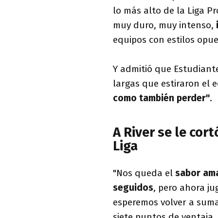
lo más alto de la Liga Pr
muy duro, muy intenso,
equipos con estilos opue
Y admitió que Estudiant
largas que estiraron el 
como también perder"
.
A River se le cor
Liga
"Nos queda el
sabor am
seguidos
, pero ahora j
esperemos volver a sumar
siete puntos de ventaja.