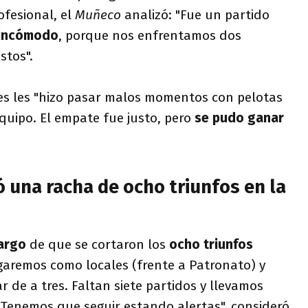
ofesional, el
Muñeco
analizó: "Fue un partido
incómodo
, porque nos enfrentamos dos
stos".
es les "hizo pasar malos momentos con pelotas
equipo. El empate fue justo, pero
se pudo ganar
tó una racha de ocho triunfos en la
argo
de que se cortaron los
ocho triunfos
ugaremos como locales (frente a Patronato) y
 de a tres. Faltan siete partidos y llevamos
 Tenemos que seguir estando alertas", consideró