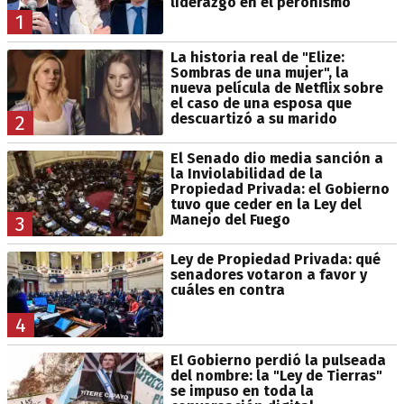
liderazgo en el peronismo
1
La historia real de "Elize:
Sombras de una mujer", la
nueva película de Netflix sobre
el caso de una esposa que
descuartizó a su marido
2
El Senado dio media sanción a
la Inviolabilidad de la
Propiedad Privada: el Gobierno
tuvo que ceder en la Ley del
Manejo del Fuego
3
Ley de Propiedad Privada: qué
senadores votaron a favor y
cuáles en contra
4
El Gobierno perdió la pulseada
del nombre: la "Ley de Tierras"
se impuso en toda la