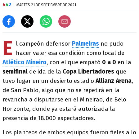
4
4
2
MARTES 21 DE SEPTIEMBRE DE 2021
E
l campeón defensor
Palmeiras
no pudo
hacer valer esa condición como local de
Atlético Mineiro
, con el que empató
0 a 0
en la
semifinal
de ida de la
Copa Libertadores
que
tuvo lugar en un desierto estadio
Allianz Arena
,
de San Pablo, algo que no se repetirá en la
revancha a disputarse en el Mineirao, de Belo
Horizonte, donde ya estará autorizada la
presencia de 18.000 espectadores.
Los planteos de ambos equipos fueron fieles a lo