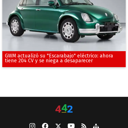
GWM actualizó su "Escarabajo" eléctrico: ahora
tiene 204 CV y se niega a desaparecer