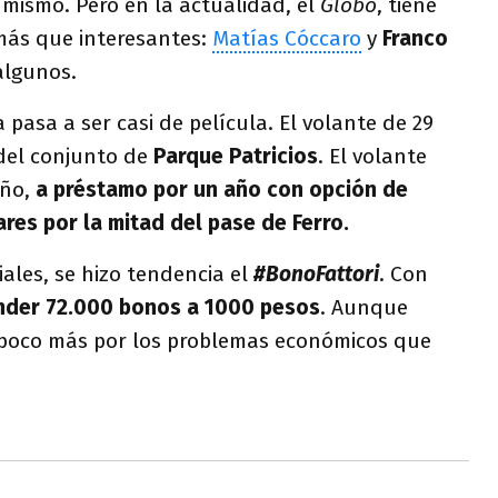
 mismo. Pero en la actualidad, el
Globo
, tiene
más que interesantes:
Matías Cóccaro
y
Franco
algunos.
a pasa a ser casi de película. El volante de 29
 del conjunto de
Parque Patricios
. El volante
año,
a préstamo por un año con opción de
es por la mitad del pase de Ferro.
iales, se hizo tendencia el
#BonoFattori
. Con
der 72.000 bonos a 1000 pesos
. Aunque
 poco más por los problemas económicos que