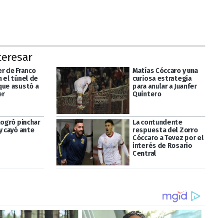
teresar
er de Franco
Matías Cóccaro y una
 el túnel de
curiosa estrategia
que asustó a
para anular a Juanfer
er
Quintero
logró pinchar
La contundente
y cayó ante
respuesta del Zorro
Cóccaro a Tevez por el
interés de Rosario
Central