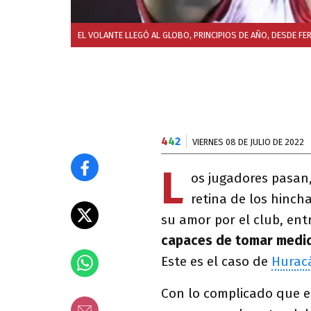
EL VOLANTE LLEGÓ AL GLOBO, PRINCIPIOS DE AÑO, DESDE FE
4
4
2
VIERNES 08 DE JULIO DE 2022
L
os jugadores pasan
retina de los hincha
su amor por el club, en
capaces de tomar medi
Este es el caso de
Hurac
Con lo complicado que e