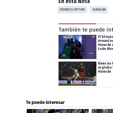
En esta Nota
FEDERICO FATTORI
HURACÁN
También te puede in
El bloop
Armani en
Huracán 
todo Riv
River no 
al globo 
Huracán