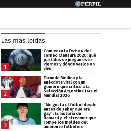
Las más leídas
Comienza la Fecha 4 del
Torneo Clausura 2026: qué
partidos se juegan este
viernes y dónde verlos en
1
vivo
Facundo Medina y la
anécdota viral con un
gomero que criticó a la
Selección Argentina tras el
2
Mundial 2026
"Me gusta el fútbol desde
antes de saber que era
gay": la historia de
Ramacity, el streamer que
rompe los moldes del
3
ambiente futbolero