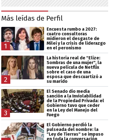
Más leídas de Perfil
Encuesta rumbo a 2027:
cuatro consultoras
midieron el desgaste de
Milei y la crisis de liderazgo
1
en el peronismo
La historia real de "Elize:
Sombras de una mujer", la
nueva película de Netflix
sobre el caso de una
esposa que descuartizó a
2
su marido
El Senado dio media
sanción a la Inviolabilidad
de la Propiedad Privada: el
Gobierno tuvo que ceder
en la Ley del Manejo del
3
Fuego
El Gobierno perdió la
pulseada del nombre: la
"Ley de Tierras" se impuso
en toda la conversación