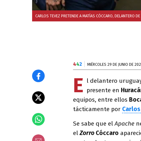
CARLOS TEVEZ PRETENDE A MATÍAS CÓCCARO, DELANTERO DE
4
4
2
MIÉRCOLES 29 DE JUNIO DE 20
E
l delantero urugu
presente en
Huracá
equipos, entre ellos
Boc
tácticamente por
Carlos
Se sabe que el
Apache
n
el
Zorro
Cóccaro
apareció