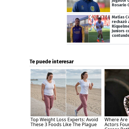
jugador 
Rosario 
Matías C
rechazó 
Riquelme
Juniors c
contund