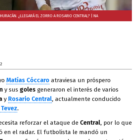
 HURACÁN. ¿LLEGARÁ EL ZORRO A ROSARIO CENTRAL?
| NA
22
ayo
Matías Cóccaro
atraviesa un próspero
n
y sus
goles
generaron el interés de varios
a
y
Rosario Central
, actualmente conducido
 Tevez
.
ecesita reforzar el ataque de
Central
, por lo que
 en el radar. El futbolista le mandó un