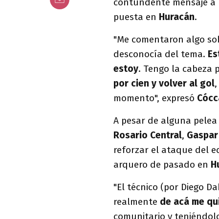
contundente mensaje a
puesta en
Huracán
.
"Me comentaron algo sobr
desconocía del tema.
Es
estoy
. Tengo la cabeza 
por cien y volver al gol
,
momento", expresó
Cócc
A pesar de alguna pelea
Rosario Central
,
Gaspar
reforzar el ataque del 
arquero de pasado en
H
"El técnico (por Diego D
realmente
de acá me qui
comunitario y teniéndol