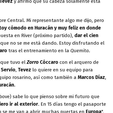
Tevez
y afirmó que su cabeza solamente está
e Central. Mi representante algo me dijo, pero
toy cómodo en Huracán y muy feliz en donde
puesta en River (próximo partido),
dar el cien
 que no se me está dando. Estoy disfrutando el
aro
tras el entrenamiento en la
Quemita
.
 que tuvo el
Zorro
Cóccaro
con el arquero de
 Servio
,
Tevez
lo quiere en su equipo para
equipo rosarino, así como también a
Marcos Díaz
,
uracán
.
above) sabe lo que pienso sobre mi futuro que
ero ir al exterior
. En 15 días tengo el pasaporte
o se me van a abrir muchas puertas en
Europa
",