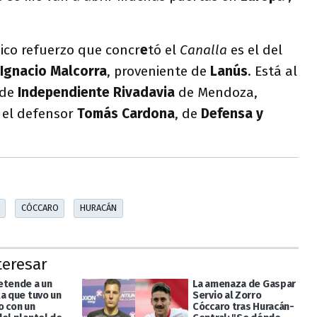
ico refuerzo que concr
e
tó el
Canalla
es el del
Ignacio Malcorra
, proveniente de
Lanús
. Está al
 de
Independiente Rivadavia
de Mendoza,
 el defensor
Tomás Cardona
, de
Defensa y
CÓCCARO
HURACÁN
teresar
etende a un
La amenaza de Gaspar
ta que tuvo un
Servio al Zorro
o con un
Cóccaro tras Huracán-