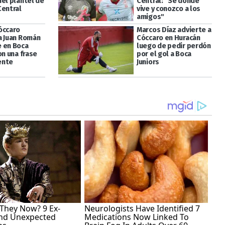
del plantel de
Central: "Se dónde
Central
vive y conozco a los
amigos"
óccaro
Marcos Díaz advierte a
a Juan Román
Cóccaro en Huracán
 en Boca
luego de pedir perdón
on una frase
por el gol a Boca
ente
Juniors