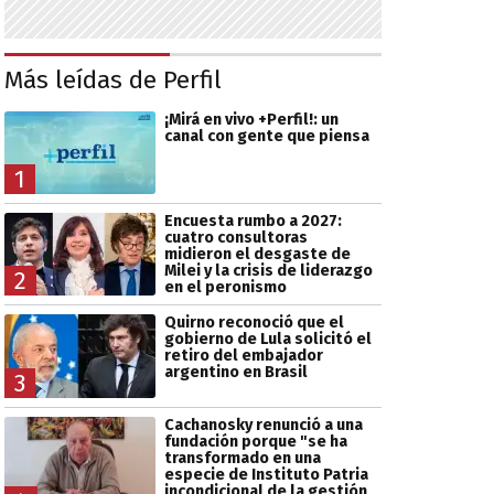
Más leídas de Perfil
¡Mirá en vivo +Perfil!: un
canal con gente que piensa
1
Encuesta rumbo a 2027:
cuatro consultoras
midieron el desgaste de
Milei y la crisis de liderazgo
2
en el peronismo
Quirno reconoció que el
gobierno de Lula solicitó el
retiro del embajador
argentino en Brasil
3
Cachanosky renunció a una
fundación porque "se ha
transformado en una
especie de Instituto Patria
incondicional de la gestión