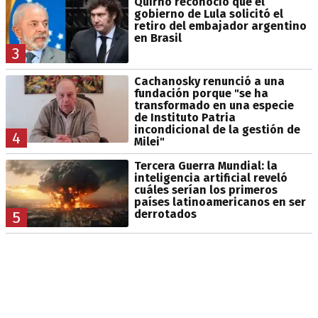
Quirno reconoció que el
gobierno de Lula solicitó el
retiro del embajador argentino
en Brasil
3
Cachanosky renunció a una
fundación porque "se ha
transformado en una especie
de Instituto Patria
incondicional de la gestión de
4
Milei"
Tercera Guerra Mundial: la
inteligencia artificial reveló
cuáles serían los primeros
países latinoamericanos en ser
derrotados
5