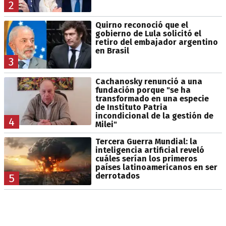
2
Quirno reconoció que el
gobierno de Lula solicitó el
retiro del embajador argentino
en Brasil
3
Cachanosky renunció a una
fundación porque "se ha
transformado en una especie
de Instituto Patria
incondicional de la gestión de
4
Milei"
Tercera Guerra Mundial: la
inteligencia artificial reveló
cuáles serían los primeros
países latinoamericanos en ser
derrotados
5