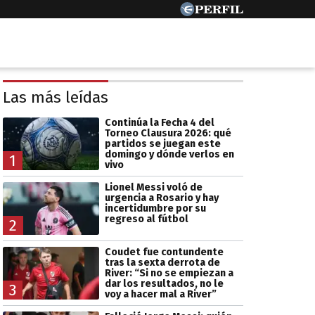
Las más leídas
Continúa la Fecha 4 del
Torneo Clausura 2026: qué
partidos se juegan este
domingo y dónde verlos en
1
vivo
Lionel Messi voló de
urgencia a Rosario y hay
incertidumbre por su
regreso al fútbol
2
Coudet fue contundente
tras la sexta derrota de
River: “Si no se empiezan a
dar los resultados, no le
3
voy a hacer mal a River”