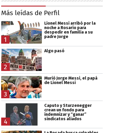
Más leídas de Perfil
Lionel Messi arribó por la
noche a Rosario para
despedir en familia a su
padre Jorge
1
Algo pasó
2
Murió Jorge Messi, el papá
de Lionel Messi
3
Caputo y Sturzenegger
crean un fondo para
indemnizar y “ganar”
sindicatos aliados
4
La Rosada busca culpables