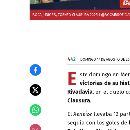
BOCA JUNIORS, TORNEO CLAUSURA 2025
| @BOCAJRSOFICIA
4
4
2
DOMINGO 17 DE AGOSTO DE 20
E
ste domingo en Me
victorias de su his
Rivadavia
, en el duelo 
Clausura.
El
Xeneize
llevaba 12 part
sequía con los goles de
E