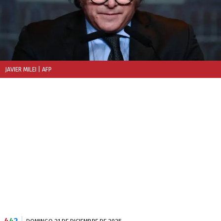
JAVIER MILEI
| AFP
4
4
2