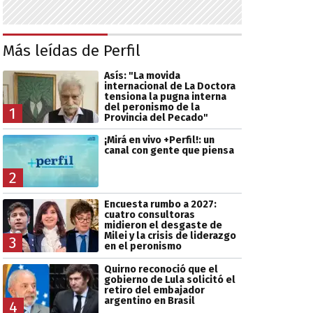
Más leídas de Perfil
Asís: "La movida
internacional de La Doctora
tensiona la pugna interna
del peronismo de la
1
Provincia del Pecado"
¡Mirá en vivo +Perfil!: un
canal con gente que piensa
2
Encuesta rumbo a 2027:
cuatro consultoras
midieron el desgaste de
Milei y la crisis de liderazgo
3
en el peronismo
Quirno reconoció que el
gobierno de Lula solicitó el
retiro del embajador
argentino en Brasil
4