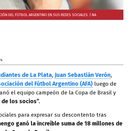
ACIÓN DEL FÚTBOL ARGENTINO EN SUS REDES SOCIALES.
| NA
24
udiantes de La Plata
,
Juan Sebastián Verón
,
sociación del Fútbol Argentino (AFA)
luego de
anó el equipo campeón de la Copa de Brasil y
 de los socios”.
sociales para expresar su descontento tras
mengo ganó la increíble suma de 18 millones de