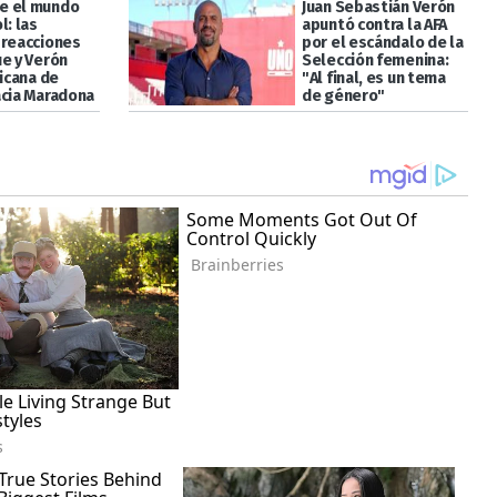
e el mundo
Juan Sebastián Verón
l: las
apuntó contra la AFA
 reacciones
por el escándalo de la
ue y Verón
Selección femenina:
hicana de
"Al final, es un tema
acia Maradona
de género"