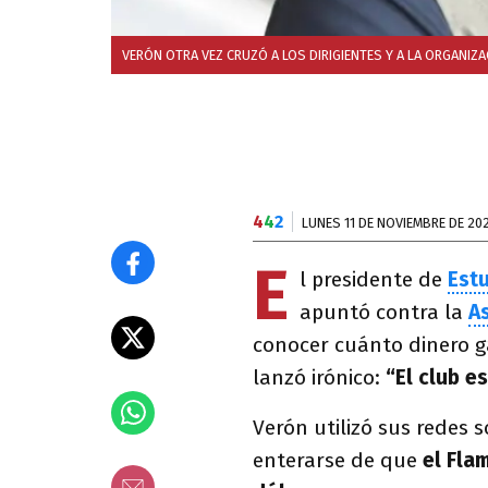
VERÓN OTRA VEZ CRUZÓ A LOS DIRIGIENTES Y A LA ORGANIZ
4
4
2
LUNES 11 DE NOVIEMBRE DE 20
E
l presidente de
Est
apuntó contra la
A
conocer cuánto dinero g
lanzó irónico:
“El club es
Verón utilizó sus redes 
enterarse de que
el Fla