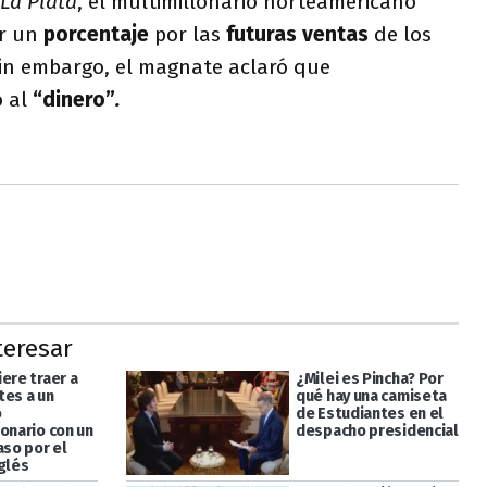
 La Plata
, el multimillonario norteamericano
ir un
porcentaje
por las
futuras ventas
de los
Sin embargo, el magnate aclaró que
o al
“dinero”
.
teresar
ere traer a
¿Milei es Pincha? Por
tes a un
qué hay una camiseta
o
de Estudiantes en el
onario con un
despacho presidencial
aso por el
glés