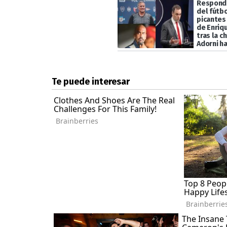
Respond
del fútbo
picantes
de Enriq
tras la c
Adorni h