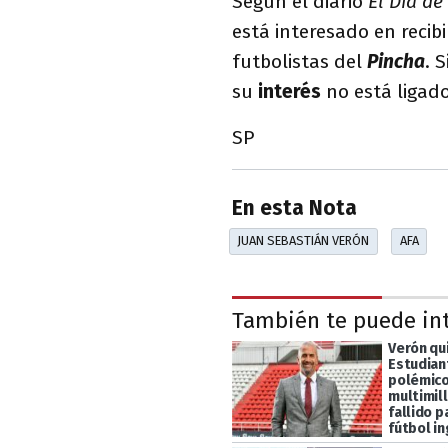
Según el diario
El Día de
está interesado en recib
futbolistas del
Pincha
. 
su
interés
no está ligad
SP
En esta Nota
JUAN SEBASTIÁN VERÓN
AFA
También te puede in
Verón qui
Estudian
polémic
multimill
fallido p
fútbol in