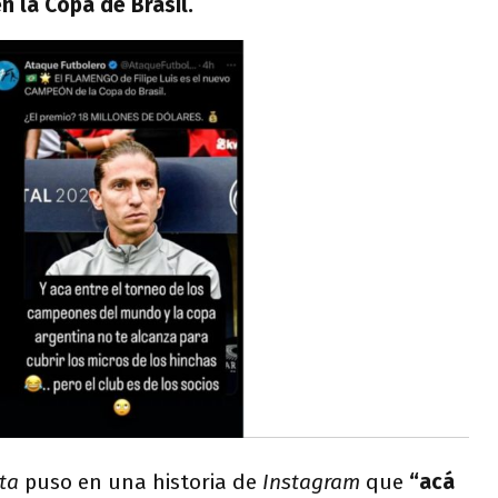
n la Copa de Brasil.
ita
puso en una historia de
Instagram
que
“acá