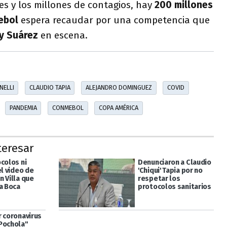
es y los millones de contagios, hay
200 millones
ebol
espera recaudar por una competencia que
y Suárez
en escena.
NELLI
CLAUDIO TAPIA
ALEJANDRO DOMINGUEZ
COVID
PANDEMIA
CONMEBOL
COPA AMÉRICA
teresar
colos ni
Denunciaron a Claudio
el video de
'Chiqui' Tapia por no
n Villa que
respetar los
a Boca
protocolos sanitarios
r coronavirus
Pochola"