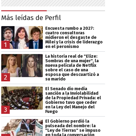
Más leídas de Perfil
Encuesta rumbo a 2027:
cuatro consultoras
midieron el desgaste de
Milei y la crisis de liderazgo
1
en el peronismo
La historia real de "Elize:
Sombras de una mujer", la
nueva película de Netflix
sobre el caso de una
esposa que descuartizó a
2
su marido
El Senado dio media
sanción a la Inviolabilidad
de la Propiedad Privada: el
Gobierno tuvo que ceder
en la Ley del Manejo del
3
Fuego
El Gobierno perdió la
pulseada del nombre: la
"Ley de Tierras" se impuso
en toda la conversación