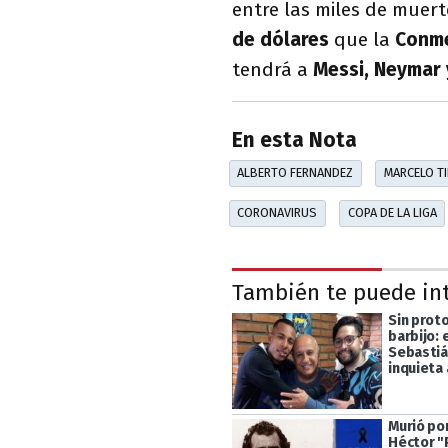
entre las miles de muert
de dólares
que la
Conm
tendrá a
Messi, Neymar 
En esta Nota
ALBERTO FERNANDEZ
MARCELO TI
CORONAVIRUS
COPA DE LA LIGA
También te puede in
Sin proto
barbijo: 
Sebastiá
inquieta 
Murió po
Héctor "