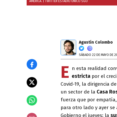
AMÉRICA.
| TWITTER ESTADIO UNICO SGO
Agustín Colombo
SÁBADO 22 DE MAYO DE 2
E
n esta realidad con
estricta
por el crec
Covid-19, la dirigencia d
un sector de la
Casa Ro
fuerza que por empatía, 
para otro lado y ayer se
Gobierno el jueves: la
su