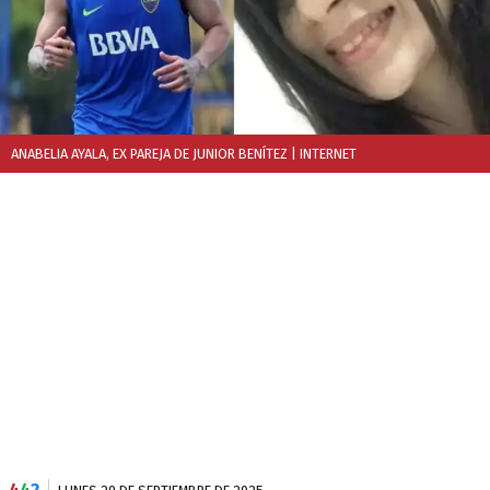
ANABELIA AYALA, EX PAREJA DE JUNIOR BENÍTEZ
| INTERNET
4
4
2