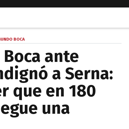
UNDO BOCA
e Boca ante
ndignó a Serna:
r que en 180
pegue una