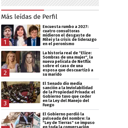
Más leídas de Perfil
Encuesta rumbo a 2027:
cuatro consultoras
midieron el desgaste de
Milei y la crisis de liderazgo
1
en el peronismo
La historia real de "Elize:
Sombras de una mujer", la
nueva película de Netflix
sobre el caso de una
esposa que descuartizó a
2
su marido
El Senado dio media
sanción a la Inviolabilidad
de la Propiedad Privada: el
Gobierno tuvo que ceder
en la Ley del Manejo del
3
Fuego
El Gobierno perdió la
pulseada del nombre: la
"Ley de Tierras" se impuso
en toda la conversación