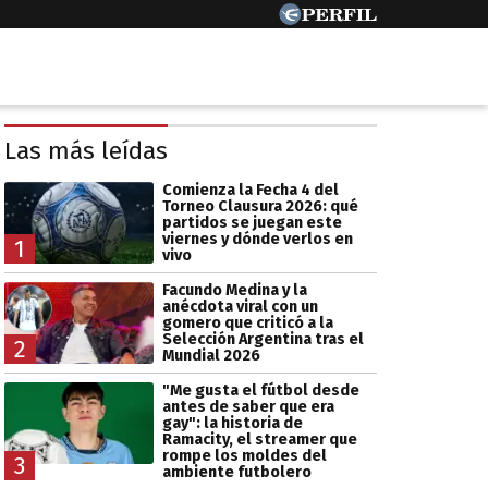
Las más leídas
Comienza la Fecha 4 del
Torneo Clausura 2026: qué
partidos se juegan este
viernes y dónde verlos en
1
vivo
Facundo Medina y la
anécdota viral con un
gomero que criticó a la
Selección Argentina tras el
2
Mundial 2026
"Me gusta el fútbol desde
antes de saber que era
gay": la historia de
Ramacity, el streamer que
rompe los moldes del
3
ambiente futbolero