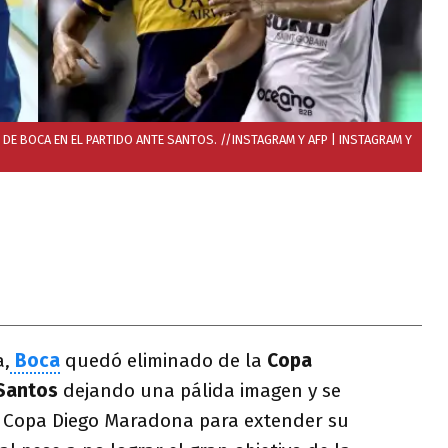
DE BOCA EN EL PARTIDO ANTE SANTOS. //INSTAGRAM Y AFP
| INSTAGRAM Y
a,
Boca
quedó eliminado de la
Copa
Santos
dejando una pálida imagen y se
 Copa Diego Maradona para extender su