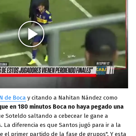
N de Boca
y citando a Nahitan Nández como
que en 180 minutos Boca no haya pegado una
e Soteldo saltando a cebecear le gane a
. La diferencia es que Santos jugó para ir a la
e el primer partido de la fase de grupos". Y esta