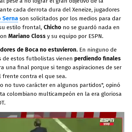
l pese a no lograr el gran objetivo de la
nte cada derrota dura del Xeneize, jugadores
o Serna
son solicitados por los medios para dar
su estilo frontal,
Chicho
no se guardó nada en
con
Mariano Closs
y su equipo por ESPN.
adores de Boca no estuvieron.
En ninguno de
 de estos futbolistas vienen
perdiendo finales
ra una final porque si tengo aspiraciones de ser
 frente contra el que sea.
o no tuvo carácter en algunos partidos", opinó
sta colombiano multicampeón en la era gloriosa
DT.