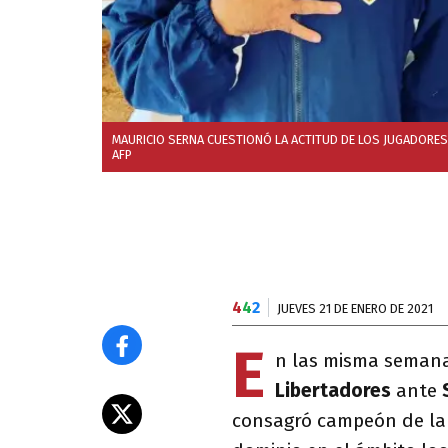
MAURICIO SERNA CUESTIONÓ LA ACTITUD DE LOS JUGADORES 
AFP
4
4
2
JUEVES 21 DE ENERO DE 2021
E
n las misma seman
Libertadores
ante
consagró campeón de la