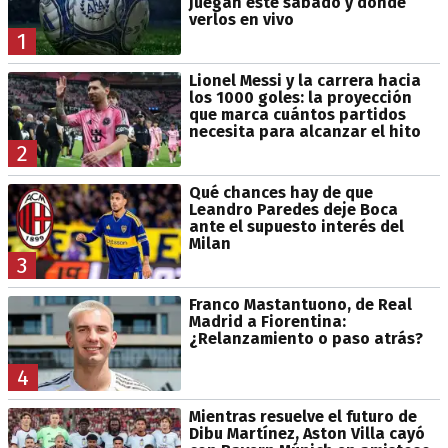
juegan este sábado y dónde
verlos en vivo
1
Lionel Messi y la carrera hacia
los 1000 goles: la proyección
que marca cuántos partidos
necesita para alcanzar el hito
2
Qué chances hay de que
Leandro Paredes deje Boca
ante el supuesto interés del
Milan
3
Franco Mastantuono, de Real
Madrid a Fiorentina:
¿Relanzamiento o paso atrás?
4
Mientras resuelve el futuro de
Dibu Martínez, Aston Villa cayó