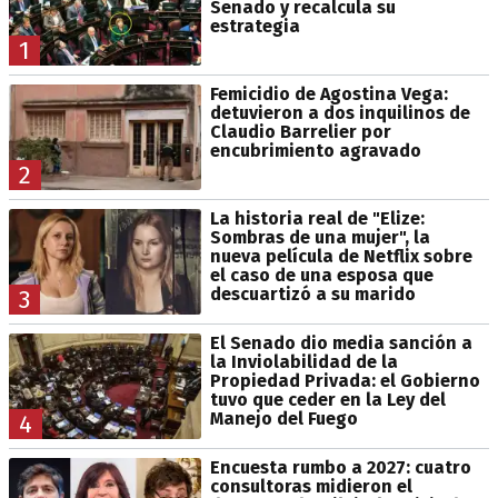
Senado y recalcula su
estrategia
1
Femicidio de Agostina Vega:
detuvieron a dos inquilinos de
Claudio Barrelier por
encubrimiento agravado
2
La historia real de "Elize:
Sombras de una mujer", la
nueva película de Netflix sobre
el caso de una esposa que
descuartizó a su marido
3
El Senado dio media sanción a
la Inviolabilidad de la
Propiedad Privada: el Gobierno
tuvo que ceder en la Ley del
Manejo del Fuego
4
Encuesta rumbo a 2027: cuatro
consultoras midieron el