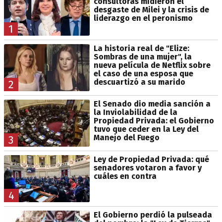
consultoras midieron el
desgaste de Milei y la crisis de
liderazgo en el peronismo
1
La historia real de "Elize:
Sombras de una mujer", la
nueva película de Netflix sobre
el caso de una esposa que
descuartizó a su marido
2
El Senado dio media sanción a
la Inviolabilidad de la
Propiedad Privada: el Gobierno
tuvo que ceder en la Ley del
Manejo del Fuego
3
Ley de Propiedad Privada: qué
senadores votaron a favor y
cuáles en contra
4
El Gobierno perdió la pulseada