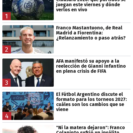
juegan este viernes y dónde
verlos en vivo
1
Franco Mastantuono, de Real
Madrid a Fiorentina:
¿Relanzamiento o paso atrás?
2
AFA manifestó su apoyo a la
reelección de Gianni Infantino
en plena crisis de FIFA
3
El Fútbol Argentino discute el
formato para los torneos 2027:
cuáles son los cambios que se
viene
4
"Ni la matera dejaron": Franco
Colapinto sufrió un insólito