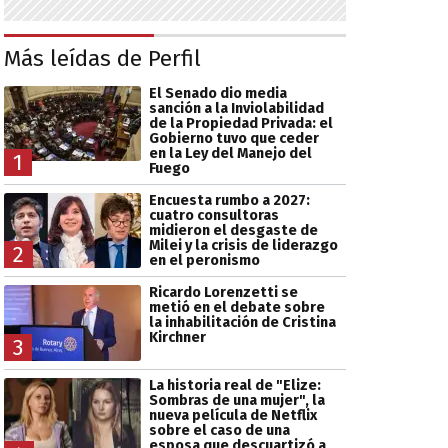
Más leídas de Perfil
El Senado dio media
sanción a la Inviolabilidad
de la Propiedad Privada: el
Gobierno tuvo que ceder
en la Ley del Manejo del
1
Fuego
Encuesta rumbo a 2027:
cuatro consultoras
midieron el desgaste de
Milei y la crisis de liderazgo
2
en el peronismo
Ricardo Lorenzetti se
metió en el debate sobre
la inhabilitación de Cristina
Kirchner
3
La historia real de "Elize:
Sombras de una mujer", la
nueva película de Netflix
sobre el caso de una
esposa que descuartizó a