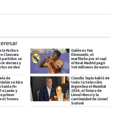
teresar
 la Fecha 4
Quién es Yan
eo Clausura
Diomande, el
é partidos se
marfileño por el cual
ste viernes y
el Real Madrid pagó
rlos en vivo
140 millones de euros
uvia de
Claudio Tapia habló de
 Unión se hizo
todo: la Selección
 Santa Fe:
Argentina el Mundial
1 a Lanús y
2026, el futuro de
su primer
Lionel Messi y la
n el Torneo
continuidad de Lionel
Scaloni