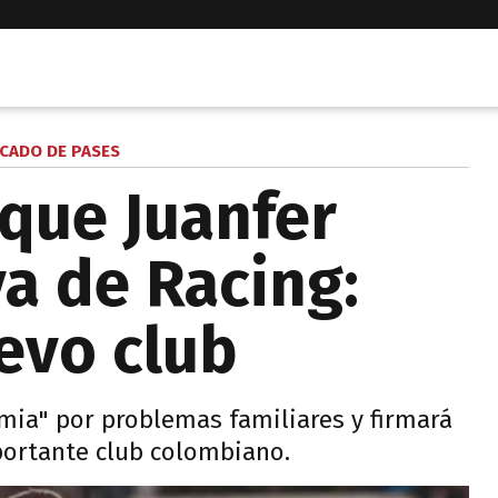
CADO DE PASES
que Juanfer
va de Racing:
uevo club
emia" por problemas familiares y firmará
portante club colombiano.