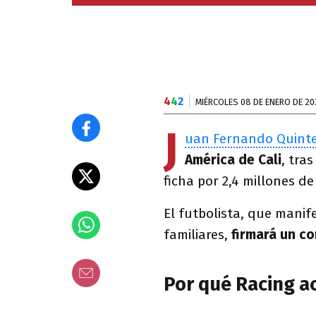
4
4
2
MIÉRCOLES 08 DE ENERO DE 20
J
uan Fernando Quint
América de Cali
, tra
ficha por 2,4 millones de
El futbolista, que manif
familiares,
firmará un co
Por qué Racing ac