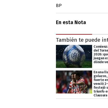
BP
En esta Nota
También te puede in
Comienza
del Torn
2026: qu
juegan e
dónde ve
En una ll
golazos,
fuerte en
venció 2-
festejó 
triunfo e
Clausura