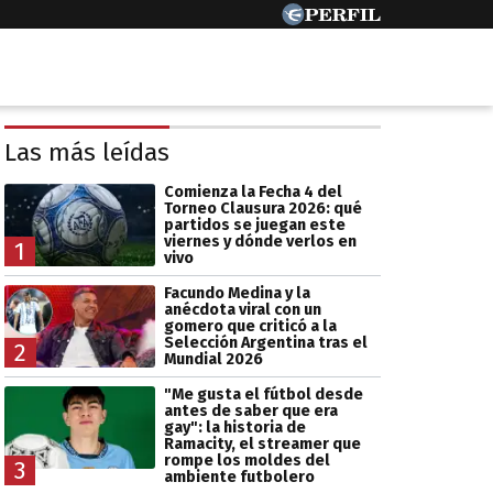
Las más leídas
Comienza la Fecha 4 del
Torneo Clausura 2026: qué
partidos se juegan este
viernes y dónde verlos en
1
vivo
Facundo Medina y la
anécdota viral con un
gomero que criticó a la
Selección Argentina tras el
2
Mundial 2026
"Me gusta el fútbol desde
antes de saber que era
gay": la historia de
Ramacity, el streamer que
rompe los moldes del
3
ambiente futbolero