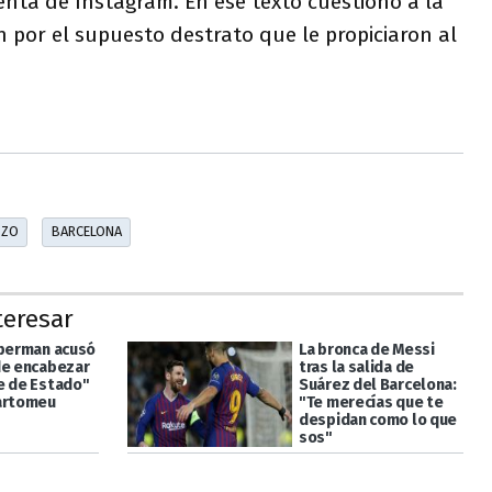
enta de Instagram. En ese texto cuestionó a la
án por el supuesto destrato que le propiciaron al
ZZO
BARCELONA
teresar
iberman acusó
La bronca de Messi
de encabezar
tras la salida de
e de Estado"
Suárez del Barcelona:
artomeu
"Te merecías que te
despidan como lo que
sos"