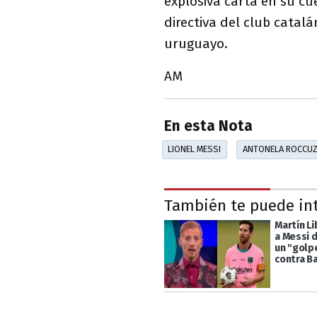
explosiva carta en su cu
directiva del club catal
uruguayo.
AM
En esta Nota
LIONEL MESSI
ANTONELA ROCCU
También te puede in
Martín L
a Messi 
un "golp
contra B