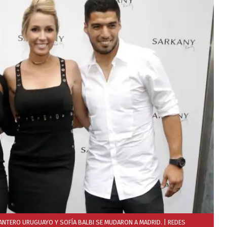
LANTERO URUGUAYO Y SOFÍA BALBI SE MUDARON A MADRID.
| REDES