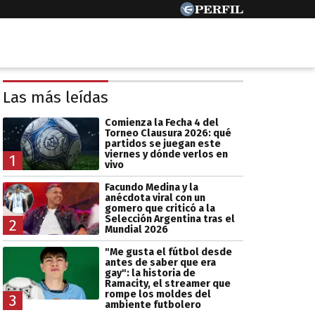
Las más leídas
Comienza la Fecha 4 del
Torneo Clausura 2026: qué
partidos se juegan este
viernes y dónde verlos en
1
vivo
Facundo Medina y la
anécdota viral con un
gomero que criticó a la
Selección Argentina tras el
2
Mundial 2026
"Me gusta el fútbol desde
antes de saber que era
gay": la historia de
Ramacity, el streamer que
rompe los moldes del
3
ambiente futbolero