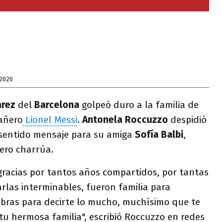
 2020
árez
del
Barcelona
golpeó duro a la familia de
añero
Lionel Messi
.
Antonela Roccuzzo
despidió
sentido mensaje para su amiga
Sofía Balbi
,
ero charrúa.
gracias por tantos años compartidos, por tantas
arlas interminables, fueron familia para
bras para decirte lo mucho, muchísimo que te
 tu hermosa familia", escribió Roccuzzo en redes