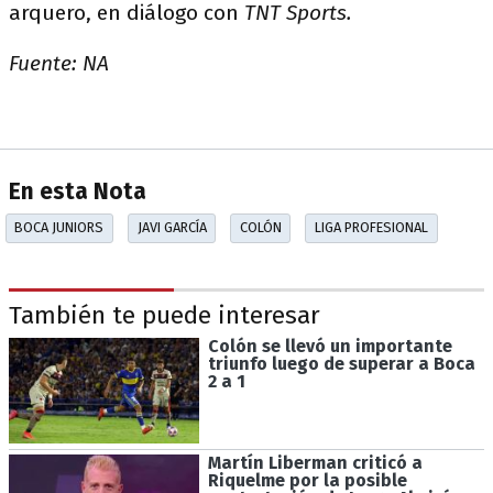
arquero, en diálogo con
TNT Sports.
Fuente: NA
En esta Nota
BOCA JUNIORS
JAVI GARCÍA
COLÓN
LIGA PROFESIONAL
También te puede interesar
Colón se llevó un importante
triunfo luego de superar a Boca
2 a 1
Martín Liberman criticó a
Riquelme por la posible