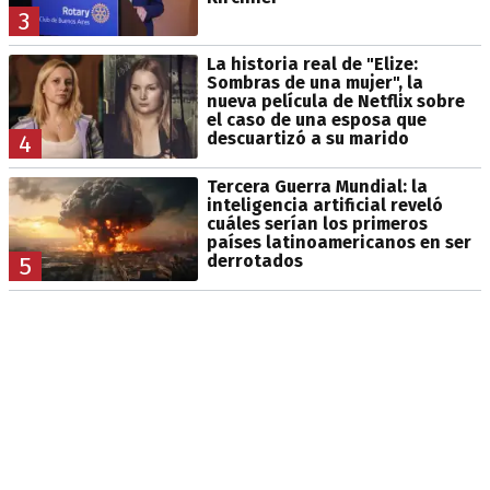
3
La historia real de "Elize:
Sombras de una mujer", la
nueva película de Netflix sobre
el caso de una esposa que
descuartizó a su marido
4
Tercera Guerra Mundial: la
inteligencia artificial reveló
cuáles serían los primeros
países latinoamericanos en ser
derrotados
5