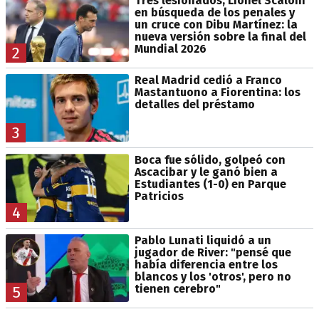
Tres lesionados, Lionel Scaloni
en búsqueda de los penales y
un cruce con Dibu Martínez: la
nueva versión sobre la final del
Mundial 2026
2
Real Madrid cedió a Franco
Mastantuono a Fiorentina: los
detalles del préstamo
3
Boca fue sólido, golpeó con
Ascacibar y le ganó bien a
Estudiantes (1-0) en Parque
Patricios
4
Pablo Lunati liquidó a un
jugador de River: "pensé que
había diferencia entre los
blancos y los 'otros', pero no
tienen cerebro"
5