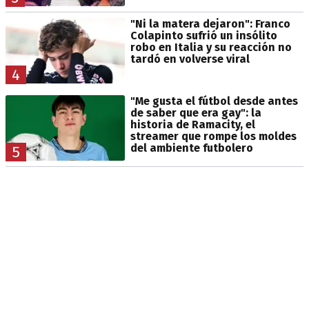
"Ni la matera dejaron": Franco
Colapinto sufrió un insólito
robo en Italia y su reacción no
tardó en volverse viral
4
"Me gusta el fútbol desde antes
de saber que era gay": la
historia de Ramacity, el
streamer que rompe los moldes
del ambiente futbolero
5