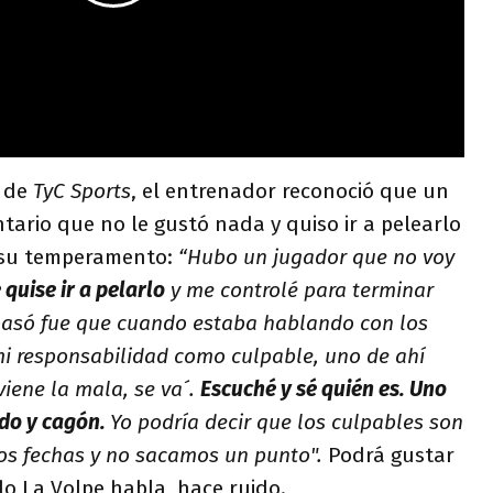
de
TyC Sports
, el entrenador reconoció que un
tario que no le gustó nada y quiso ir a pelearlo
 su temperamento:
“Hubo un jugador que no voy
quise ir a pelarlo
y me controlé para terminar
 pasó fue que cuando estaba hablando con los
i responsabilidad como culpable, uno de ahí
viene la mala, se va´.
Escuché y sé quién es. Uno
ido y cagón.
Yo podría decir que los culpables son
dos fechas y no sacamos un punto".
Podrá gustar
 La Volpe habla, hace ruido.