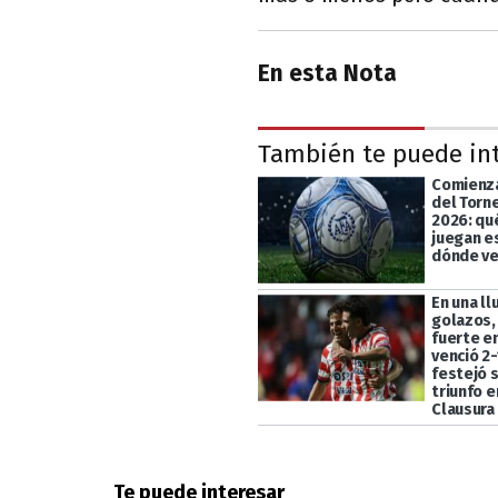
En esta Nota
También te puede in
Comienza
del Torn
2026: qu
juegan e
dónde ve
En una ll
golazos,
fuerte en
venció 2-
festejó 
triunfo e
Clausura