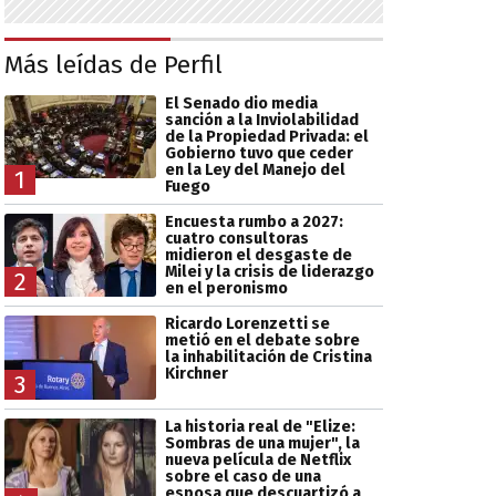
Más leídas de Perfil
El Senado dio media
sanción a la Inviolabilidad
de la Propiedad Privada: el
Gobierno tuvo que ceder
en la Ley del Manejo del
1
Fuego
Encuesta rumbo a 2027:
cuatro consultoras
midieron el desgaste de
Milei y la crisis de liderazgo
2
en el peronismo
Ricardo Lorenzetti se
metió en el debate sobre
la inhabilitación de Cristina
Kirchner
3
La historia real de "Elize:
Sombras de una mujer", la
nueva película de Netflix
sobre el caso de una
esposa que descuartizó a