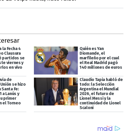
teresar
 la Fecha 4
Quién es Yan
eo Clausura
Diomande, el
é partidos se
marfileño por el cual
ste viernes y
el Real Madrid pagó
rlos en vivo
140 millones de euros
uvia de
Claudio Tapia habló de
 Unión se hizo
todo: la Selección
 Santa Fe:
Argentina el Mundial
1 a Lanús y
2026, el futuro de
su primer
Lionel Messi y la
n el Torneo
continuidad de Lionel
Scaloni