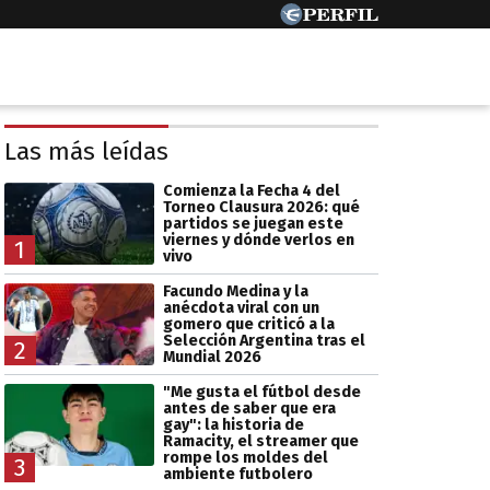
Las más leídas
Comienza la Fecha 4 del
Torneo Clausura 2026: qué
partidos se juegan este
viernes y dónde verlos en
1
vivo
Facundo Medina y la
anécdota viral con un
gomero que criticó a la
Selección Argentina tras el
2
Mundial 2026
"Me gusta el fútbol desde
antes de saber que era
gay": la historia de
Ramacity, el streamer que
rompe los moldes del
3
ambiente futbolero