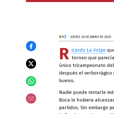
4
4
2
JUEVES 30 DE ENERO DE 2020
R
icardo La Volpe
que
torneo que parecía
único tricampeonato del
después el verborrágico
bueno.
Nadie puede restarle mér
Boca le hubiera alcanza
partidos. Sin embargo p