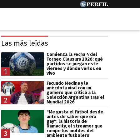
Las más leídas
Comienza la Fecha 4 del
Torneo Clausura 2026: qué
partidos se juegan este
viernes y dónde verlos en
1
vivo
Facundo Medina y la
anécdota viral con un
gomero que criticó a la
Selección Argentina tras el
2
Mundial 2026
"Me gusta el fútbol desde
antes de saber que era
gay": la historia de
Ramacity, el streamer que
rompe los moldes del
3
ambiente futbolero