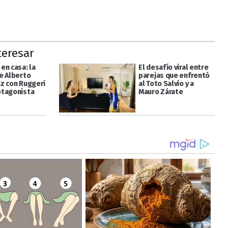
teresar
en casa: la
El desafío viral entre
e Alberto
parejas que enfrentó
z con Ruggeri
al Toto Salvio y a
otagonista
Mauro Zárate