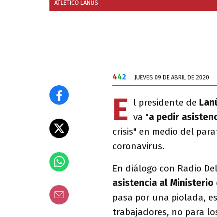
ATLÉTICO LANÚS
4
4
2
JUEVES 09 DE ABRIL DE 2020
E
l presidente de
Lan
va "
a pedir asistenc
crisis" en medio del par
coronavirus.
En diálogo con Radio Del
asistencia al Ministerio
pasa por una piolada, es
trabajadores, no para lo