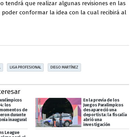
co tendrá que realizar algunas revisiones en las
 poder conformar la idea con la cual recibirá al
L
LIGA PROFESIONAL
DIEGO MARTÍNEZ
teresar
aralímpicos
En la previa de los
4: los
Juegos Paralímpicos
 momentos de
desapareció una
ieron durante
deportista: la fiscalía
onia inaugural
abrió una
investigación
ns League