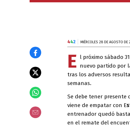
4
4
2
MIÉRCOLES 28 DE AGOSTO DE 
E
l próximo sábado 31
nuevo partido por 
tras los adversos resul
semanas.
Se debe tener presente 
viene de empatar con E
s
entrenador quedó bastan
en el remate del encuen