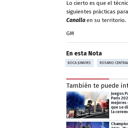
Lo cierto es que el técni
siguientes prácticas para
Canalla
en su territorio.
GM
En esta Nota
BOCA JUNIORS
ROSARIO CENTRA
También te puede in
Juegos P
París 202
mejores
que se d
la cerem
Champio