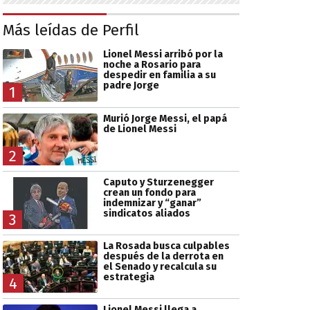
Más leídas de Perfil
Lionel Messi arribó por la
noche a Rosario para
despedir en familia a su
padre Jorge
1
Murió Jorge Messi, el papá
de Lionel Messi
2
Caputo y Sturzenegger
crean un fondo para
indemnizar y “ganar”
sindicatos aliados
3
La Rosada busca culpables
después de la derrota en
el Senado y recalcula su
estrategia
4
Lionel Messi llega a