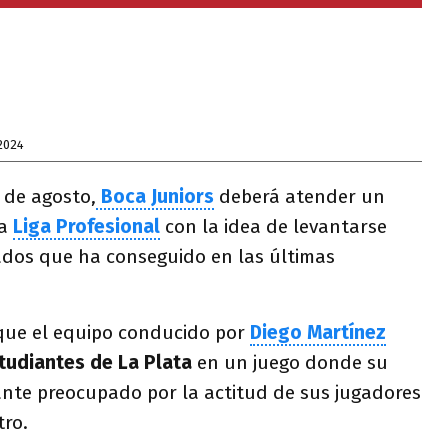
2024
 de agosto,
Boca Juniors
deberá atender un
la
Liga Profesional
con la idea de levantarse
tados que ha conseguido en las últimas
que el equipo conducido por
Diego Martínez
tudiantes de La Plata
en un juego donde su
te preocupado por la actitud de sus jugadores
tro.