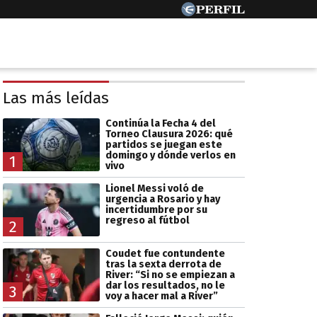
Las más leídas
Continúa la Fecha 4 del
Torneo Clausura 2026: qué
partidos se juegan este
domingo y dónde verlos en
1
vivo
Lionel Messi voló de
urgencia a Rosario y hay
incertidumbre por su
regreso al fútbol
2
Coudet fue contundente
tras la sexta derrota de
River: “Si no se empiezan a
dar los resultados, no le
3
voy a hacer mal a River”